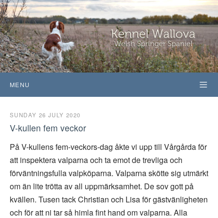
MENU
SUNDAY 26 JULY 2020
V-kullen fem veckor
På V-kullens fem-veckors-dag åkte vi upp till Vårgårda för
att inspektera valparna och ta emot de trevliga och
förväntningsfulla valpköparna. Valparna skötte sig utmärkt
om än lite trötta av all uppmärksamhet. De sov gott på
kvällen. Tusen tack Christian och Lisa för gästvänligheten
och för att ni tar så himla fint hand om valparna. Alla