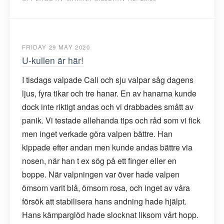
FRIDAY 29 MAY 2020
U-kullen är här!
I tisdags valpade Cali och sju valpar såg dagens
ljus, fyra tikar och tre hanar. En av hanarna kunde
dock inte riktigt andas och vi drabbades smått av
panik. Vi testade allehanda tips och råd som vi fick
men inget verkade göra valpen bättre. Han
kippade efter andan men kunde andas bättre via
nosen, när han t ex sög på ett finger eller en
boppe. När valpningen var över hade valpen
ömsom varit blå, ömsom rosa, och inget av våra
försök att stabilisera hans andning hade hjälpt.
Hans kämparglöd hade slocknat liksom vårt hopp.